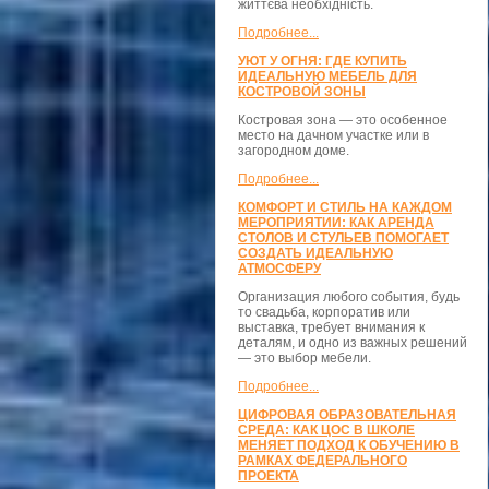
життєва необхідність.
Подробнее...
УЮТ У ОГНЯ: ГДЕ КУПИТЬ
ИДЕАЛЬНУЮ МЕБЕЛЬ ДЛЯ
КОСТРОВОЙ ЗОНЫ
Костровая зона — это особенное
место на дачном участке или в
загородном доме.
Подробнее...
КОМФОРТ И СТИЛЬ НА КАЖДОМ
МЕРОПРИЯТИИ: КАК АРЕНДА
СТОЛОВ И СТУЛЬЕВ ПОМОГАЕТ
СОЗДАТЬ ИДЕАЛЬНУЮ
АТМОСФЕРУ
Организация любого события, будь
то свадьба, корпоратив или
выставка, требует внимания к
деталям, и одно из важных решений
— это выбор мебели.
Подробнее...
ЦИФРОВАЯ ОБРАЗОВАТЕЛЬНАЯ
СРЕДА: КАК ЦОС В ШКОЛЕ
МЕНЯЕТ ПОДХОД К ОБУЧЕНИЮ В
РАМКАХ ФЕДЕРАЛЬНОГО
ПРОЕКТА