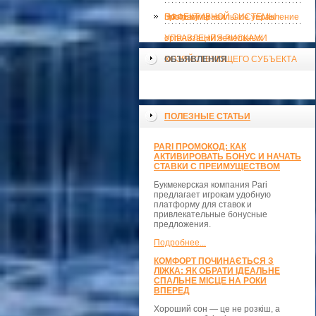
ЭФФЕКТИВНОЙ СИСТЕМЫ
программы
Поэтому правильное управление
УПРАВЛЕНИЯ РИСКАМИ
организаций земельных
ХОЗЯЙСТВУЮЩЕГО СУБЪЕКТА
ОБЪЯВЛЕНИЯ
ПОЛЕЗНЫЕ СТАТЬИ
PARI ПРОМОКОД: КАК
АКТИВИРОВАТЬ БОНУС И НАЧАТЬ
СТАВКИ С ПРЕИМУЩЕСТВОМ
Букмекерская компания Pari
предлагает игрокам удобную
платформу для ставок и
привлекательные бонусные
предложения.
Подробнее...
КОМФОРТ ПОЧИНАЄТЬСЯ З
ЛІЖКА: ЯК ОБРАТИ ІДЕАЛЬНЕ
СПАЛЬНЕ МІСЦЕ НА РОКИ
ВПЕРЕД
Хороший сон — це не розкіш, а