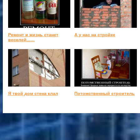
Ремонт и жизнь станет
А у нас на стройке
веселей...…
Я твой дом стена клал
Потомственный строитель