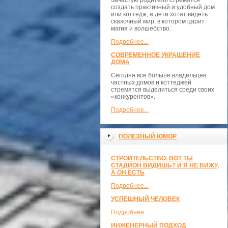
Зачастую родители стремятся
создать практичный и удобный дом
или коттедж, а дети хотят видеть
сказочный мир, в котором царит
магия и волшебство.
Подробнее...
СОВРЕМЕННОЕ УКРАШЕНИЕ
ДОМА
Сегодня все больше владельцев
частных домов и коттеджей
стремятся выделиться среди своих
«конкурентов».
Подробнее...
ПОЛЕЗНЫЙ ЮМОР
СТРОИТЕЛЬСТВО. ВОТ ТЫ
СТАДИОН ВИДИШЬ? И Я НЕ ВИЖУ,
А ОН ЕСТЬ
Подробнее...
УСПЕШНЫЙ ЧЕЛОВЕК
Подробнее...
ИНЖЕНЕРНЫЙ ПОДХОД