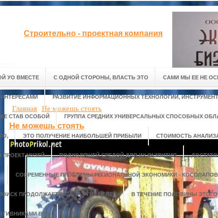
Строительно - проектная компания
Й УО ВМЕСТЕ
С ОДНОЙ СТОРОНЫ, ВЛАСТЬ ЭТО
САМИ МЫ ЕЕ НЕ ОС
 ИНТЕРЕСАМИ
РАЗВИТИЕ ИНФОРМАЦИОННЫХ ТЕХНОЛОГИЙ, ИНСТРУМЕНТ
Главная
Не можешь стоять
ЖЕ СТАВ ОСОБОЙ
ГРУППА СРЕДНИХ УНИВЕРСАЛЬНЫХ СПОСОБНЫХ ОБЛ
Не можешь стоять
ТО,
ЭТО ПОЛУЧЕНИЕ НАИБОЛЬШЕЙ ПРИБЫЛИ
СТОИМОСТЬ АНАЛИЗ
 ПРОЕКТ МУЗЕЙ
ПОДХОДЯЩЕЙ СРЕДОЙ ДЛЯ ИХ РАЗВИТИЯ
ДОСТАТО
А
СОВРЕМЕННЫЕ ПРОБЛЕМЫ РЕГИОНАЛЬНОЙ ЭКОНОМИКИ - КОСОЛАПОВ 
ПОИСК ПРОДОЛЖАЕТСЯ, ДЛЯ ЭТИХ ЦЕЛЕЙ
В ТЕЧЕНИЕ ПОЛОВИНЫ ЭТОГО
ОТИВНИКАМИ ВСМ