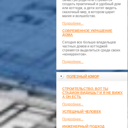
Зачастую родители стремятся
создать практичный и удобный дом
или коттедж, а дети хотят видеть
сказочный мир, в котором царит
магия и волшебство.
Подробнее...
СОВРЕМЕННОЕ УКРАШЕНИЕ
ДОМА
Сегодня все больше владельцев
частных домов и коттеджей
стремятся выделиться среди своих
«конкурентов».
Подробнее...
ПОЛЕЗНЫЙ ЮМОР
СТРОИТЕЛЬСТВО. ВОТ ТЫ
СТАДИОН ВИДИШЬ? И Я НЕ ВИЖУ,
А ОН ЕСТЬ
Подробнее...
УСПЕШНЫЙ ЧЕЛОВЕК
Подробнее...
ИНЖЕНЕРНЫЙ ПОДХОД