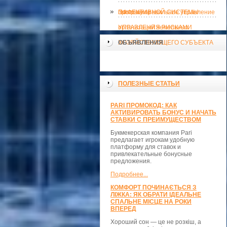
ЭФФЕКТИВНОЙ СИСТЕМЫ
программы
Поэтому правильное управление
УПРАВЛЕНИЯ РИСКАМИ
организаций земельных
ХОЗЯЙСТВУЮЩЕГО СУБЪЕКТА
ОБЪЯВЛЕНИЯ
ПОЛЕЗНЫЕ СТАТЬИ
PARI ПРОМОКОД: КАК
АКТИВИРОВАТЬ БОНУС И НАЧАТЬ
СТАВКИ С ПРЕИМУЩЕСТВОМ
Букмекерская компания Pari
предлагает игрокам удобную
платформу для ставок и
привлекательные бонусные
предложения.
Подробнее...
КОМФОРТ ПОЧИНАЄТЬСЯ З
ЛІЖКА: ЯК ОБРАТИ ІДЕАЛЬНЕ
СПАЛЬНЕ МІСЦЕ НА РОКИ
ВПЕРЕД
Хороший сон — це не розкіш, а