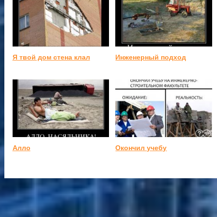
Я твой дом стена клал
Инженерный подход
Алло
Окончил учебу