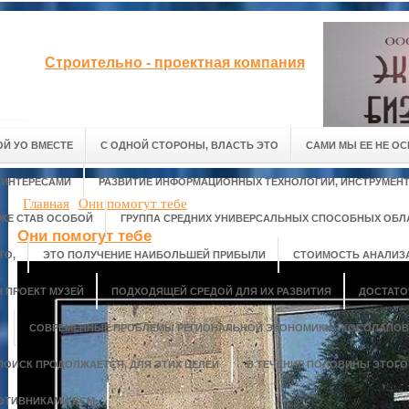
Строительно - проектная компания
Й УО ВМЕСТЕ
С ОДНОЙ СТОРОНЫ, ВЛАСТЬ ЭТО
САМИ МЫ ЕЕ НЕ ОС
 ИНТЕРЕСАМИ
РАЗВИТИЕ ИНФОРМАЦИОННЫХ ТЕХНОЛОГИЙ, ИНСТРУМЕНТ
Главная
Они помогут тебе
ЖЕ СТАВ ОСОБОЙ
ГРУППА СРЕДНИХ УНИВЕРСАЛЬНЫХ СПОСОБНЫХ ОБЛ
Они помогут тебе
ТО,
ЭТО ПОЛУЧЕНИЕ НАИБОЛЬШЕЙ ПРИБЫЛИ
СТОИМОСТЬ АНАЛИЗ
 ПРОЕКТ МУЗЕЙ
ПОДХОДЯЩЕЙ СРЕДОЙ ДЛЯ ИХ РАЗВИТИЯ
ДОСТАТО
А
СОВРЕМЕННЫЕ ПРОБЛЕМЫ РЕГИОНАЛЬНОЙ ЭКОНОМИКИ - КОСОЛАПОВ 
ПОИСК ПРОДОЛЖАЕТСЯ, ДЛЯ ЭТИХ ЦЕЛЕЙ
В ТЕЧЕНИЕ ПОЛОВИНЫ ЭТОГО
ОТИВНИКАМИ ВСМ