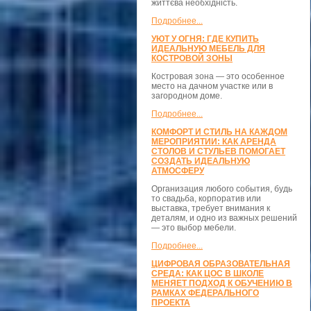
життєва необхідність.
Подробнее...
УЮТ У ОГНЯ: ГДЕ КУПИТЬ
ИДЕАЛЬНУЮ МЕБЕЛЬ ДЛЯ
КОСТРОВОЙ ЗОНЫ
Костровая зона — это особенное
место на дачном участке или в
загородном доме.
Подробнее...
КОМФОРТ И СТИЛЬ НА КАЖДОМ
МЕРОПРИЯТИИ: КАК АРЕНДА
СТОЛОВ И СТУЛЬЕВ ПОМОГАЕТ
СОЗДАТЬ ИДЕАЛЬНУЮ
АТМОСФЕРУ
Организация любого события, будь
то свадьба, корпоратив или
выставка, требует внимания к
деталям, и одно из важных решений
— это выбор мебели.
Подробнее...
ЦИФРОВАЯ ОБРАЗОВАТЕЛЬНАЯ
СРЕДА: КАК ЦОС В ШКОЛЕ
МЕНЯЕТ ПОДХОД К ОБУЧЕНИЮ В
РАМКАХ ФЕДЕРАЛЬНОГО
ПРОЕКТА