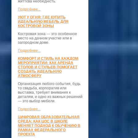
життєва необхідність.
Подробнее...
УЮТ У ОГНЯ: ГДЕ КУПИТЬ
ИДЕАЛЬНУЮ МЕБЕЛЬ ДЛЯ
КОСТРОВОЙ ЗОНЫ
Костровая зона — это особенное
место на дачном участке или в
загородном доме.
Подробнее...
КОМФОРТ И СТИЛЬ НА КАЖДОМ
МЕРОПРИЯТИИ: КАК АРЕНДА
СТОЛОВ И СТУЛЬЕВ ПОМОГАЕТ
СОЗДАТЬ ИДЕАЛЬНУЮ
АТМОСФЕРУ
Организация любого события, будь
то свадьба, корпоратив или
выставка, требует внимания к
деталям, и одно из важных решений
— это выбор мебели.
Подробнее...
ЦИФРОВАЯ ОБРАЗОВАТЕЛЬНАЯ
СРЕДА: КАК ЦОС В ШКОЛЕ
МЕНЯЕТ ПОДХОД К ОБУЧЕНИЮ В
РАМКАХ ФЕДЕРАЛЬНОГО
ПРОЕКТА