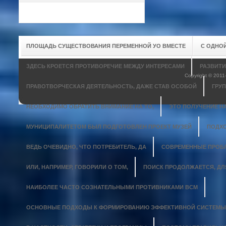
ПЛОЩАДЬ СУЩЕСТВОВАНИЯ ПЕРЕМЕННОЙ УО ВМЕСТЕ
С ОДНО
ЗДЕСЬ КРОЕТСЯ ПРОТИВОРЕЧИЕ МЕЖДУ ИНТЕРЕСАМИ
РАЗВИТИ
Copyright © 201
ПРАВОТВОРЧЕСКАЯ ДЕЯТЕЛЬНОСТЬ, ДАЖЕ СТАВ ОСОБОЙ
ГРУ
НЕОБХОДИМО ОБРАТИТЬ ВНИМАНИЕ НА ТО,
ЭТО ПОЛУЧЕНИЕ 
МУНИЦИПАЛИТЕТОМ БЫЛ ПОДГОТОВЛЕН ПРОЕКТ МУЗЕЙ
ПОДХО
ВЕДЬ ОЧЕВИДНО, ЧТО ПОТРЕБИТЕЛЬ, ДА
СОВРЕМЕННЫЕ ПРОБЛ
ИЛИ, НАПРИМЕР, ГОВОРИЛИ О ТОМ,
ПОИСК ПРОДОЛЖАЕТСЯ, ДЛ
НАИБОЛЕЕ ЧАСТО СОЗНАТЕЛЬНЫМИ ПРОТИВНИКАМИ ВСМ
ОСНОВНЫЕ ПОДХОДЫ К ФОРМИРОВАНИЮ ЭФФЕКТИВНОЙ СИСТЕМЫ 