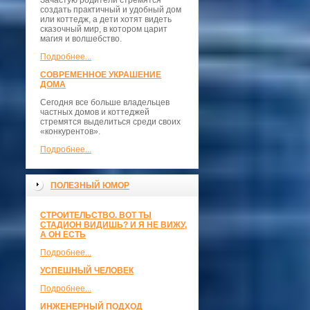
Зачастую родители стремятся
создать практичный и удобный дом
или коттедж, а дети хотят видеть
сказочный мир, в котором царит
магия и волшебство.
Подробнее...
СОВРЕМЕННОЕ УКРАШЕНИЕ
ДОМА
Сегодня все больше владельцев
частных домов и коттеджей
стремятся выделиться среди своих
«конкурентов».
Подробнее...
ПОЛЕЗНЫЙ ЮМОР
СТРОИТЕЛЬСТВО. ВОТ ТЫ
СТАДИОН ВИДИШЬ? И Я НЕ ВИЖУ,
А ОН ЕСТЬ
Подробнее...
УСПЕШНЫЙ ЧЕЛОВЕК
Подробнее...
ИНЖЕНЕРНЫЙ ПОДХОД