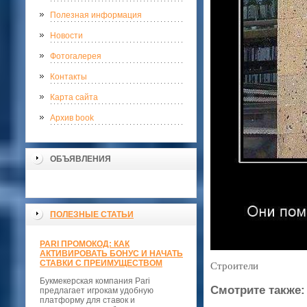
Полезная информация
Новости
Фотогалерея
Контакты
Карта сайта
Архив book
ОБЪЯВЛЕНИЯ
ПОЛЕЗНЫЕ СТАТЬИ
PARI ПРОМОКОД: КАК
АКТИВИРОВАТЬ БОНУС И НАЧАТЬ
СТАВКИ С ПРЕИМУЩЕСТВОМ
Строители
Букмекерская компания Pari
Смотрите также:
предлагает игрокам удобную
платформу для ставок и