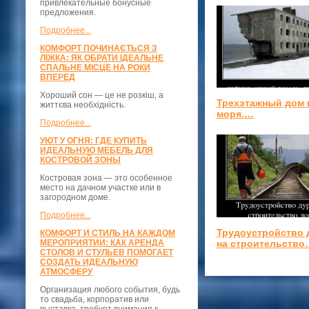
привлекательные бонусные
предложения.
Подробнее...
КОМФОРТ ПОЧИНАЄТЬСЯ З
ЛІЖКА: ЯК ОБРАТИ ІДЕАЛЬНЕ
СПАЛЬНЕ МІСЦЕ НА РОКИ
ВПЕРЕД
Хороший сон — це не розкіш, а
Трехэтажный дом 
життєва необхідність.
моря.…
Подробнее...
УЮТ У ОГНЯ: ГДЕ КУПИТЬ
ИДЕАЛЬНУЮ МЕБЕЛЬ ДЛЯ
КОСТРОВОЙ ЗОНЫ
Костровая зона — это особенное
место на дачном участке или в
загородном доме.
Подробнее...
Трудоустройство 
КОМФОРТ И СТИЛЬ НА КАЖДОМ
МЕРОПРИЯТИИ: КАК АРЕНДА
на строительство
СТОЛОВ И СТУЛЬЕВ ПОМОГАЕТ
СОЗДАТЬ ИДЕАЛЬНУЮ
АТМОСФЕРУ
Организация любого события, будь
то свадьба, корпоратив или