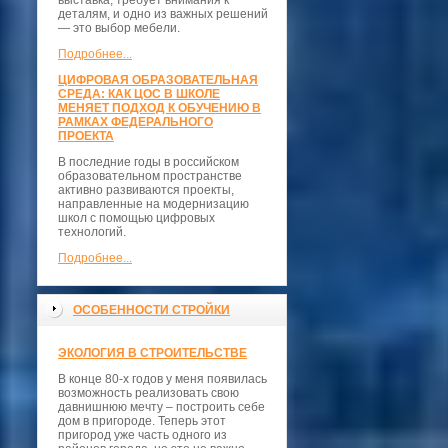
выставка, требует внимания к
деталям, и одно из важных решений
— это выбор мебели.
Подробнее...
ЦИФРОВАЯ ОБРАЗОВАТЕЛЬНАЯ
СРЕДА: КАК ЦОС В ШКОЛЕ
МЕНЯЕТ ПОДХОД К ОБУЧЕНИЮ В
РАМКАХ ФЕДЕРАЛЬНОГО
ПРОЕКТА
В последние годы в российском
образовательном пространстве
активно развиваются проекты,
направленные на модернизацию
школ с помощью цифровых
технологий.
Подробнее...
ОСОБЕННОСТИ СТРОЙКИ
ЭКОЛОГИЯ В СТРОИТЕЛЬСТВЕ
В конце 80-х годов у меня появилась
возможность реализовать свою
давнишнюю мечту – построить себе
дом в пригороде. Теперь этот
пригород уже часть одного из