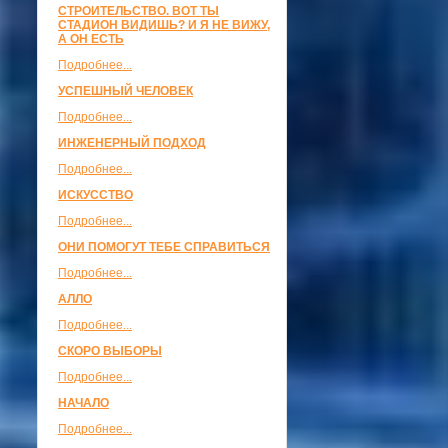
СТРОИТЕЛЬСТВО. ВОТ ТЫ
СТАДИОН ВИДИШЬ? И Я НЕ ВИЖУ,
А ОН ЕСТЬ
Подробнее...
УСПЕШНЫЙ ЧЕЛОВЕК
Подробнее...
ИНЖЕНЕРНЫЙ ПОДХОД
Подробнее...
ИСКУССТВО
Подробнее...
ОНИ ПОМОГУТ ТЕБЕ СПРАВИТЬСЯ
Подробнее...
АЛЛО
Подробнее...
СКОРО ВЫБОРЫ
Подробнее...
НАЧАЛО
Подробнее...