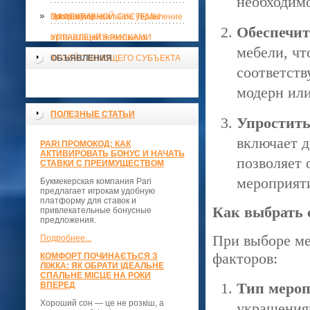
необходимо
ЭФФЕКТИВНОЙ СИСТЕМЫ
программы
Поэтому правильное управление
Обеспечит
УПРАВЛЕНИЯ РИСКАМИ
организаций земельных
мебели, чт
ХОЗЯЙСТВУЮЩЕГО СУБЪЕКТА
ОБЪЯВЛЕНИЯ
соответств
модерн или
ПОЛЕЗНЫЕ СТАТЬИ
Упростить
включает д
PARI ПРОМОКОД: КАК
АКТИВИРОВАТЬ БОНУС И НАЧАТЬ
позволяет 
СТАВКИ С ПРЕИМУЩЕСТВОМ
мероприят
Букмекерская компания Pari
предлагает игрокам удобную
платформу для ставок и
Как выбрать 
привлекательные бонусные
предложения.
При выборе ме
Подробнее...
факторов:
КОМФОРТ ПОЧИНАЄТЬСЯ З
ЛІЖКА: ЯК ОБРАТИ ІДЕАЛЬНЕ
СПАЛЬНЕ МІСЦЕ НА РОКИ
Тип меро
ВПЕРЕД
Хороший сон — це не розкіш, а
украшениям