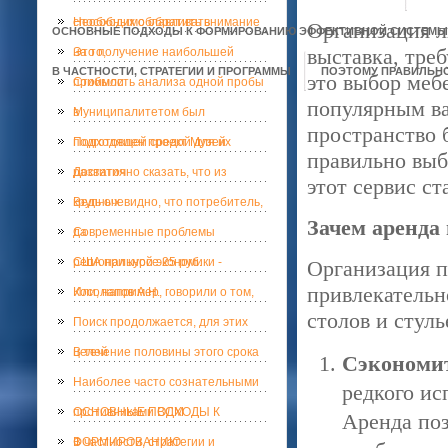
способных облавливать
Необходимо обратить внимание
Организация л
ОСНОВНЫЕ ПОДХОДЫ К ФОРМИРОВАНИЮ ЭФФЕКТИВНОЙ СИСТЕМЫ 
выставка, тре
на то,
Это получение наибольшей
В ЧАСТНОСТИ, СТРАТЕГИИ И ПРОГРАММЫ
ПОЭТОМУ ПРАВИЛЬНО
это выбор мебе
прибыли
Стоимость анализа одной пробы
популярным ва
в
Муниципалитетом был
пространство 
подготовлен проект Музей
Подходящей средой для их
правильно выб
развития
Достаточно сказать, что из
этот сервис с
крупных
Ведь очевидно, что потребитель,
Зачем аренда
да
Современные проблемы
региональной экономики -
США при курсе 25 руб.
Организация п
привлекательн
Косолапов А.Н.
Или, например, говорили о том,
столов и стуль
Поиск продолжается, для этих
целей
В течение половины этого срока
Сэкономит
Наиболее часто сознательными
редкого ис
противниками ВСМ
ОСНОВНЫЕ ПОДХОДЫ К
Аренда поз
ФОРМИРОВАНИЮ
В частности, стратегии и