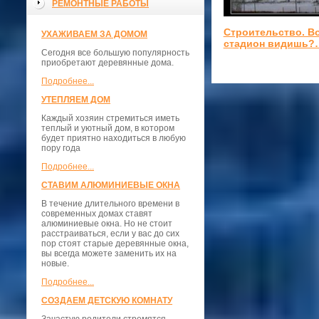
РЕМОНТНЫЕ РАБОТЫ
Строительство. В
УХАЖИВАЕМ ЗА ДОМОМ
стадион видишь?
Сегодня все большую популярность
приобретают деревянные дома.
Подробнее...
УТЕПЛЯЕМ ДОМ
Каждый хозяин стремиться иметь
теплый и уютный дом, в котором
будет приятно находиться в любую
пору года
Подробнее...
СТАВИМ АЛЮМИНИЕВЫЕ ОКНА
В течение длительного времени в
современных домах ставят
алюминиевые окна. Но не стоит
расстраиваться, если у вас до сих
пор стоят старые деревянные окна,
вы всегда можете заменить их на
новые.
Подробнее...
СОЗДАЕМ ДЕТСКУЮ КОМНАТУ