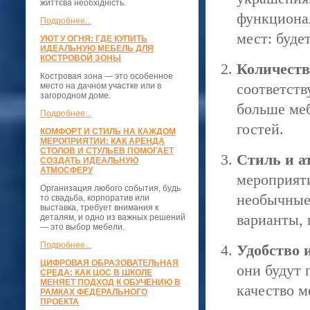
життєва необхідність.
функциона
Подробнее...
мест: буде
УЮТ У ОГНЯ: ГДЕ КУПИТЬ
ИДЕАЛЬНУЮ МЕБЕЛЬ ДЛЯ
КОСТРОВОЙ ЗОНЫ
Количеств
Костровая зона — это особенное
соответств
место на дачном участке или в
загородном доме.
больше меб
Подробнее...
гостей.
КОМФОРТ И СТИЛЬ НА КАЖДОМ
МЕРОПРИЯТИИ: КАК АРЕНДА
СТОЛОВ И СТУЛЬЕВ ПОМОГАЕТ
Стиль и а
СОЗДАТЬ ИДЕАЛЬНУЮ
АТМОСФЕРУ
мероприяти
Организация любого события, будь
необычные 
то свадьба, корпоратив или
выставка, требует внимания к
варианты, 
деталям, и одно из важных решений
— это выбор мебели.
Подробнее...
Удобство 
ЦИФРОВАЯ ОБРАЗОВАТЕЛЬНАЯ
они будут 
СРЕДА: КАК ЦОС В ШКОЛЕ
МЕНЯЕТ ПОДХОД К ОБУЧЕНИЮ В
качество м
РАМКАХ ФЕДЕРАЛЬНОГО
ПРОЕКТА