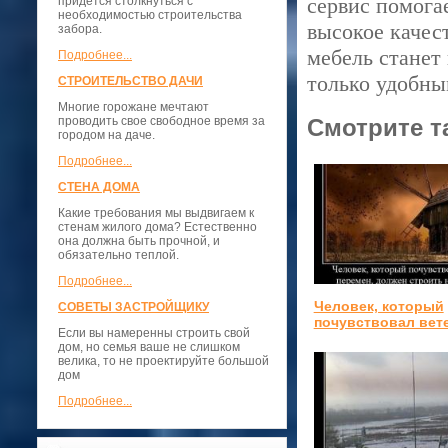
сервис помога
придется столкнуться с
необходимостью строительства
высокое качес
забора.
мебель станет
Подробнее...
только удобны
СТРОИТЕЛЬСТВО ДАЧИ
Многие горожане мечтают
проводить свое свободное время за
Смотрите т
городом на даче.
Подробнее...
СТЕНА ДОМА
Какие требования мы выдвигаем к
стенам жилого дома? Естественно
она должна быть прочной, и
обязательно теплой.
Подробнее...
Человек, который
СОВЕТЫ ЗАСТРОЙЩИКУ
почувствовал ве
Если вы намеренны строить свой
дом, но семья ваше не слишком
велика, то не проектируйте большой
дом
Подробнее...