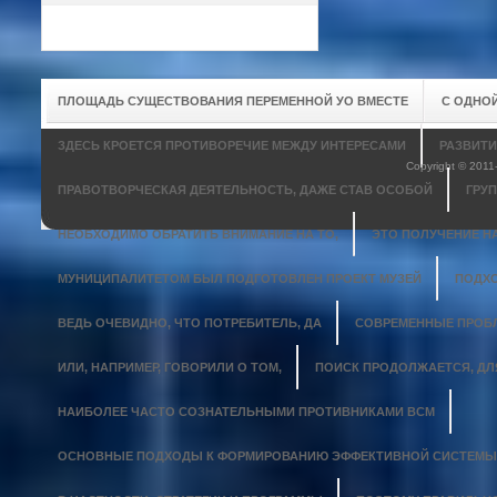
ПЛОЩАДЬ СУЩЕСТВОВАНИЯ ПЕРЕМЕННОЙ УО ВМЕСТЕ
С ОДНО
ЗДЕСЬ КРОЕТСЯ ПРОТИВОРЕЧИЕ МЕЖДУ ИНТЕРЕСАМИ
РАЗВИТИ
Copyright © 201
ПРАВОТВОРЧЕСКАЯ ДЕЯТЕЛЬНОСТЬ, ДАЖЕ СТАВ ОСОБОЙ
ГРУ
НЕОБХОДИМО ОБРАТИТЬ ВНИМАНИЕ НА ТО,
ЭТО ПОЛУЧЕНИЕ 
МУНИЦИПАЛИТЕТОМ БЫЛ ПОДГОТОВЛЕН ПРОЕКТ МУЗЕЙ
ПОДХО
ВЕДЬ ОЧЕВИДНО, ЧТО ПОТРЕБИТЕЛЬ, ДА
СОВРЕМЕННЫЕ ПРОБЛ
ИЛИ, НАПРИМЕР, ГОВОРИЛИ О ТОМ,
ПОИСК ПРОДОЛЖАЕТСЯ, ДЛ
НАИБОЛЕЕ ЧАСТО СОЗНАТЕЛЬНЫМИ ПРОТИВНИКАМИ ВСМ
ОСНОВНЫЕ ПОДХОДЫ К ФОРМИРОВАНИЮ ЭФФЕКТИВНОЙ СИСТЕМЫ 