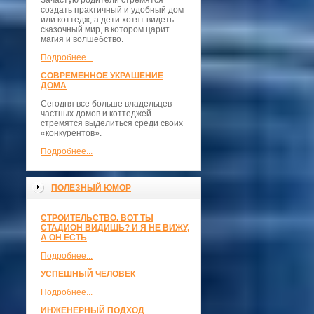
Зачастую родители стремятся
создать практичный и удобный дом
или коттедж, а дети хотят видеть
сказочный мир, в котором царит
магия и волшебство.
Подробнее...
СОВРЕМЕННОЕ УКРАШЕНИЕ
ДОМА
Сегодня все больше владельцев
частных домов и коттеджей
стремятся выделиться среди своих
«конкурентов».
Подробнее...
ПОЛЕЗНЫЙ ЮМОР
СТРОИТЕЛЬСТВО. ВОТ ТЫ
СТАДИОН ВИДИШЬ? И Я НЕ ВИЖУ,
А ОН ЕСТЬ
Подробнее...
УСПЕШНЫЙ ЧЕЛОВЕК
Подробнее...
ИНЖЕНЕРНЫЙ ПОДХОД